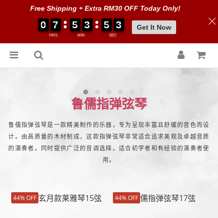
Free Shipping + Extra RM30 OFF Today Only!
0
0
0
0
7
7
7
7
5
5
5
5
3
3
3
3
5
5
5
5
0
0
3
2
3
Get It Now
HRS
MIN
SEC
鲁儒指弹弦琴
鲁儒指弹弦琴是一款精美制作的乐器，专为呈现丰富且舒缓的音色而设
计。由高质量的木材制成，这款指弹弦琴非常适合追求美观及卓越音质
的演奏者。同时提供广泛的音调选择，适合初学者和有经验的演奏者使
用。
44% OFF
44% OFF