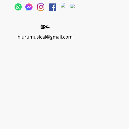
邮件
hlurumusical@gmail.com