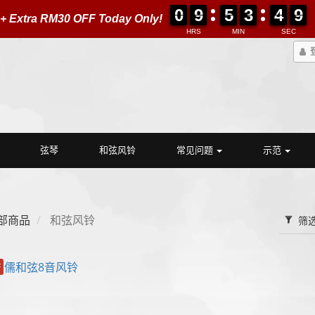
0
0
9
9
5
5
3
3
4
4
0
8
0
0
9
9
5
5
3
3
4
4
0
9
9
 + Extra RM30 OFF Today Only!
HRS
MIN
SEC
弦琴
和弦风铃
常见问题
示范
部商品
和弦风铃
筛
F