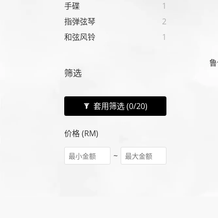
手碟
1
指弹弦琴
2
和弦风铃
1
鲁
筛选
套用筛选
(0/20)
价格 (RM)
~