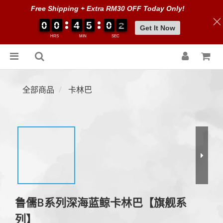
Free Shipping + Extra RM30 OFF Today Only!
0
0
0
0
0
0
0
0
4
4
4
4
5
5
5
5
0
0
0
0
0
0
1
1
1
1
Get It Now
HRS
MIN
SEC
全部商品
卡林巴
鲁儒B系列深海蓝鲸卡林巴【旗舰系
列】