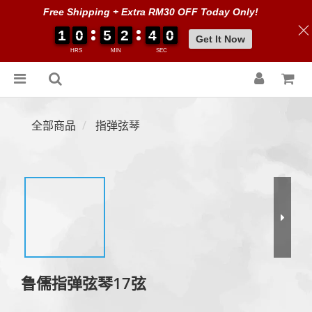
Free Shipping + Extra RM30 OFF Today Only!
1
1
1
1
0
0
0
0
5
5
5
5
2
2
2
2
4
4
4
4
0
0
0
0
0
0
Get It Now
HRS
MIN
SEC
全部商品
指弹弦琴
鲁儒指弹弦琴17弦