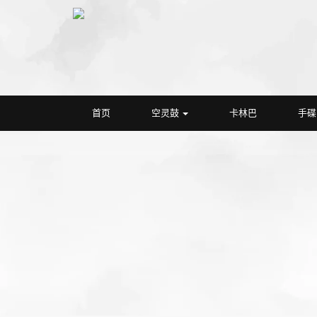
首页
空灵鼓
卡林巴
手碟