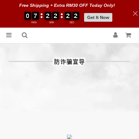
Free Shipping + Extra RM30 OFF Today Only!
0
0
0
0
7
7
7
7
2
2
2
2
2
2
2
2
2
2
2
2
0
0
2
2
2
2
Get It Now
HRS
MIN
SEC
防诈骗宣导